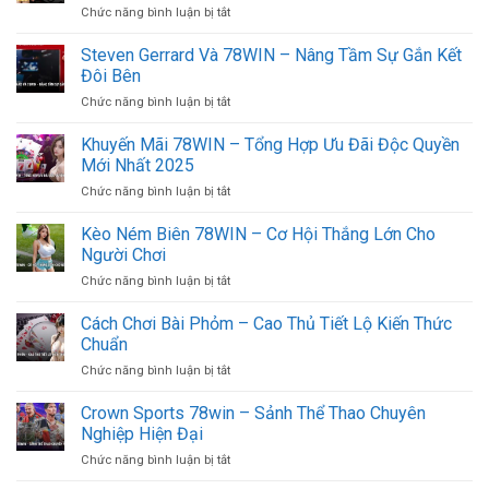
Nuôi
Chức năng bình luận bị tắt
ở
–
Cầu
Bài
Review
Bất
Cào
Steven Gerrard Và 78WIN – Nâng Tầm Sự Gắn Kết
Luật
Bại
3
Đánh
Đôi Bên
Tại
Lá
Chi
78WIN
Chức năng bình luận bị tắt
ở
–
Tiết
Steven
Siêu
Trên
Gerrard
Khuyến Mãi 78WIN – Tổng Hợp Ưu Đãi Độc Quyền
Phẩm
78WIN
Và
Cực
Mới Nhất 2025
78WIN
Đã
Chức năng bình luận bị tắt
ở
–
Dành
Khuyến
Nâng
Cho
Mãi
Kèo Ném Biên 78WIN – Cơ Hội Thắng Lớn Cho
Tầm
Tín
78WIN
Sự
Người Chơi
Đồ
–
Gắn
Game
Chức năng bình luận bị tắt
ở
Tổng
Kết
Bài
Kèo
Hợp
Đôi
Ném
Cách Chơi Bài Phỏm – Cao Thủ Tiết Lộ Kiến Thức
Ưu
Bên
Biên
Đãi
Chuẩn
78WIN
Độc
Chức năng bình luận bị tắt
ở
–
Quyền
Cách
Cơ
Mới
Chơi
Crown Sports 78win – Sảnh Thể Thao Chuyên
Hội
Nhất
Bài
Thắng
Nghiệp Hiện Đại
2025
Phỏm
Lớn
Chức năng bình luận bị tắt
ở
–
Cho
Crown
Cao
Người