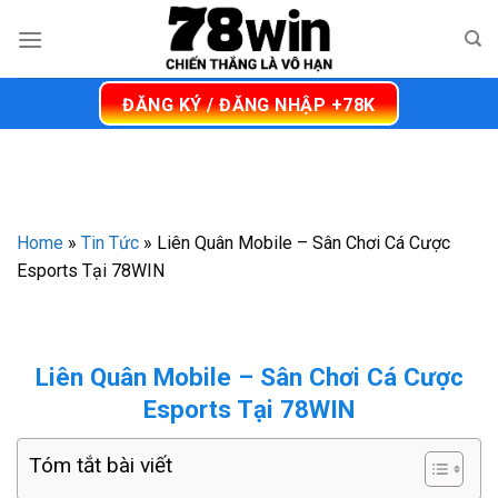
Chuyển
đến
nội
dung
ĐĂNG KÝ / ĐĂNG NHẬP +78K
Home
»
Tin Tức
»
Liên Quân Mobile – Sân Chơi Cá Cược
Esports Tại 78WIN
Liên Quân Mobile – Sân Chơi Cá Cược
Esports Tại 78WIN
Tóm tắt bài viết