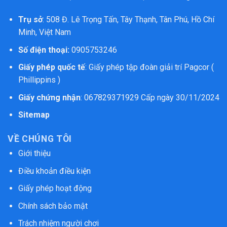
Trụ sở
: 508 Đ. Lê Trọng Tấn, Tây Thạnh, Tân Phú, Hồ Chí
Minh, Việt Nam
Số điện thoại:
0905753246
Giấy phép quốc tế
: Giấy phép tập đoàn giải trí Pagcor (
Phillippins )
Giấy chứng nhận
: 067829371929 Cấp ngày 30/11/2024
Sitemap
VỀ CHÚNG TÔI
Giới thiệu
Điều khoản điều kiện
Giấy phép hoạt động
Chính sách bảo mật
Trách nhiệm người chơi