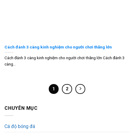
Cách đánh 3 càng kinh nghiệm cho người chơi thắng lớn
Cách đánh 3 càng kinh nghiệm cho người chơi thắng lớn Cách đánh 3
càng...
1
2
CHUYÊN MỤC
Cá độ bóng đá