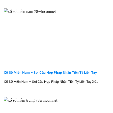
Xổ Số Miền Nam – Soi Cầu Hợp Pháp Nhận Tiền Tỷ Liền Tay
Xổ Số Miền Nam – Soi Cầu Hợp Pháp Nhận Tiền Tỷ Liền Tay Xổ...