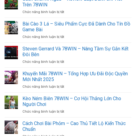
20
Chi
Trên 78WIN
Số
Tiết
Chức năng bình luận bị tắt
ở
–
Dành
Cách
Những
Cho
Chơi
Bài Cào 3 Lá – Siêu Phẩm Cực Đã Dành Cho Tín Đồ
Mẹo
Newbie
Xí
Hay
Game Bài
78WIN
Ngầu
Nuôi
Chức năng bình luận bị tắt
ở
–
Cầu
Bài
Review
Bất
Cào
Steven Gerrard Và 78WIN – Nâng Tầm Sự Gắn Kết
Luật
Bại
3
Đánh
Đôi Bên
Tại
Lá
Chi
78WIN
Chức năng bình luận bị tắt
ở
–
Tiết
Steven
Siêu
Trên
Gerrard
Khuyến Mãi 78WIN – Tổng Hợp Ưu Đãi Độc Quyền
Phẩm
78WIN
Và
Cực
Mới Nhất 2025
78WIN
Đã
Chức năng bình luận bị tắt
ở
–
Dành
Khuyến
Nâng
Cho
Mãi
Kèo Ném Biên 78WIN – Cơ Hội Thắng Lớn Cho
Tầm
Tín
78WIN
Sự
Người Chơi
Đồ
–
Gắn
Game
Chức năng bình luận bị tắt
ở
Tổng
Kết
Bài
Kèo
Hợp
Đôi
Ném
Cách Chơi Bài Phỏm – Cao Thủ Tiết Lộ Kiến Thức
Ưu
Bên
Biên
Đãi
Chuẩn
78WIN
Độc