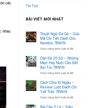
đón các
Tin Tức
BÀI VIẾT MỚI NHẤT
c nhau.
Thuật Ngữ Đá Gà – Giải
Mã Chi Tiết Dành Cho
Newbie 78WIN
Chức năng bình luận bị tắt
ở
Thuật
Ngữ
Dàn Đề 20 Số – Những
Đá
Mẹo Hay Nuôi Cầu Bất
Gà
Bại Tại 78WIN
–
Chức năng bình luận bị tắt
ở
Giải
Dàn
Mã
Đề
Chi
Cách Chơi Xí Ngầu –
20
Tiết
Review Luật Đánh Chi
Số
Dành
Tiết Trên 78WIN
–
Cho
Chức năng bình luận bị tắt
ở
Những
Newbie
Cách
Mẹo
78WIN
Chơi
Hay
Bài Cào 3 Lá – Siêu