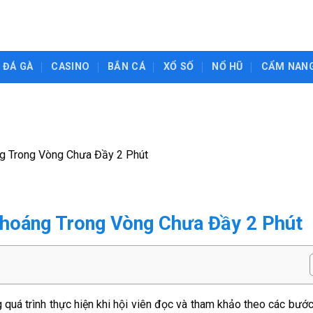
ĐÁ GÀ
CASINO
BẮN CÁ
XỔ SỐ
NỔ HŨ
CẨM NANG
g Trong Vòng Chưa Đầy 2 Phút
hoáng Trong Vòng Chưa Đầy 2 Phút
 quá trình thực hiện khi hội viên đọc và tham khảo theo các bướ