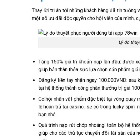
Thay lời tri ân tới những khách hàng đã tin tưởng 
một số ưu đãi độc quyền cho hội viên của mình, cụ
Lý do thuy
Tặng 150% giá trị khoản nạp lần đầu: được xe
giúp bản thân thỏa sức lựa chọn sản phẩm giải
Đăng ký liền tay nhận ngay 100.000VND: sau 
tại hệ thống thành công phần thưởng trị giá 1
Cơ hội nhận vật phẩm đặc biệt tại vòng quay 
lệ hoàn trả tại casino,..sẽ có trong lucky spi
bạn nhé.
Quá trình nạp rút chớp nhoáng: toàn bộ hệ th
giúp cho các thủ tục chuyển đổi tài sản của 