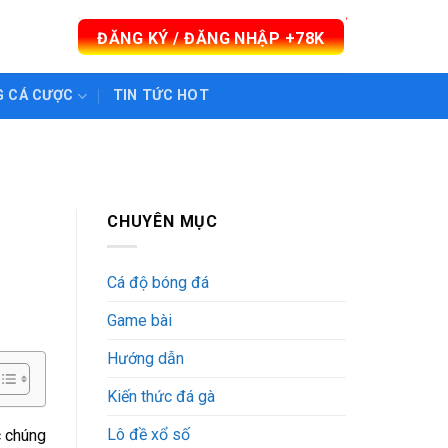
ĐĂNG KÝ / ĐĂNG NHẬP +78K
 CÁ CƯỢC
TIN TỨC HOT
CHUYÊN MỤC
Cá độ bóng đá
Game bài
Hướng dẫn
Kiến thức đá gà
Lô đề xổ số
c chúng