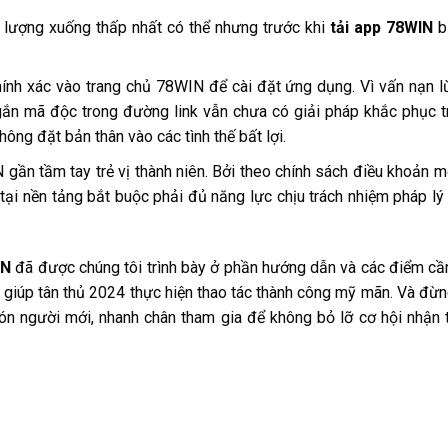
 lượng xuống thấp nhất có thể nhưng trước khi
tải app 78WIN
b
ính xác vào trang chủ 78WIN để cài đặt ứng dụng. Vì vấn nạn 
ắn mã độc trong đường link vẫn chưa có giải pháp khắc phục tr
ông đặt bản thân vào các tình thế bất lợi.
gần tầm tay trẻ vị thành niên. Bởi theo chính sách điều khoản m
tại nền tảng bắt buộc phải đủ năng lực chịu trách nhiệm pháp lý
IN
đã được chúng tôi trình bày ở phần hướng dẫn và các điểm cầ
sẽ giúp tân thủ 2024 thực hiện thao tác thành công mỹ mãn. Và đừ
ón người mới, nhanh chân tham gia để không bỏ lỡ cơ hội nhận