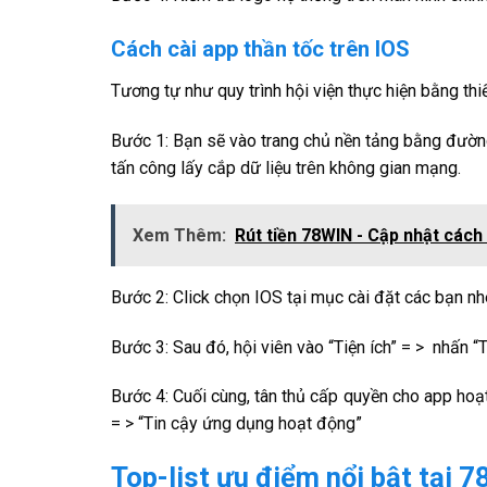
Cách cài app thần tốc trên IOS
Tương tự như quy trình hội viện thực hiện bằng thi
Bước 1: Bạn sẽ vào trang chủ nền tảng bằng đường
tấn công lấy cắp dữ liệu trên không gian mạng.
Xem Thêm:
Rút tiền 78WIN - Cập nhật cách
Bước 2: Click chọn IOS tại mục cài đặt các bạn nh
Bước 3: Sau đó, hội viên vào “Tiện ích” = > nhấn “
Bước 4: Cuối cùng, tân thủ cấp quyền cho app hoạt 
= > “Tin cậy ứng dụng hoạt động”
Top-list ưu điểm nổi bật tại 