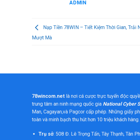
ADMIN
Nạp Tiền 78WIN – Tiết Kiệm Thời Gian, Trải
Mượt Mà
78wincom.net
là nơi cá cược trực tuyến độc qu
trung tâm an ninh mạng quốc gia
National Cyber S
Man, Cagayan,và
Pagcor
cấp phép. Những giấy ph
toàn và minh bạch thu hút hơn 10 triệu khách hàng
Trụ sở
: 508 Đ. Lê Trọng Tấn, Tây Thạnh, Tân P