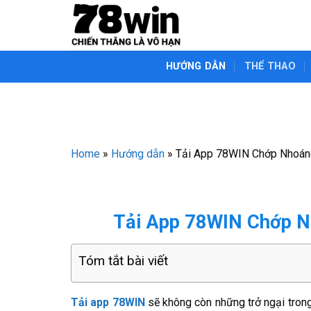
Chuyển
đến
nội
dung
HƯỚNG DẪN
THỂ THAO
Home
»
Hướng dẫn
»
Tải App 78WIN Chớp Nhoán
Tải App 78WIN Chớp N
Tóm tắt bài viết
Tải app 78WIN
sẽ không còn những trở ngại trong