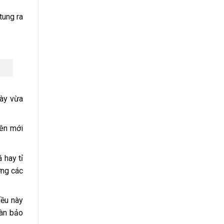
tung ra
này vừa
iên mới
 hay tỉ
ởng các
iều này
oàn bảo