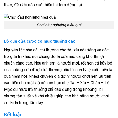
theo, đến khi nào xuất hiện thì tạm dừng lại.
Chơi cầu nghiêng hiệu quả
Bỏ qua cửa cược có mức thưởng cao
Nguyên tắc nhà cái chi thưởng cho
tài xỉu
nói riêng và các
trò giải trí khác nói chung đó là cửa nào càng khó thì lợi
nhuận càng cao. Nếu anh em là người mới, tốt hơn cả hãy bỏ
qua những cửa được trả thưởng hậu hĩnh vì tỷ lệ xuất hiện là
quá hiếm hoi. Nhiều chuyên gia gợi ý người chơi nên ưu tiên
vào tiền cho một số cửa cơ bản như Tài – Xỉu – Chẵn – Lẻ.
Mặc dù mức trả thưởng chỉ dao động trong khoảng 1:1
nhưng tần suất về khá nhiều giúp cho khả năng người chơi
có lãi là trong tầm tay.
Kết luận