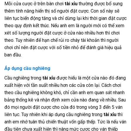
Mỗi cửa cược ở trên bàn chơi
tài xỉu
thường được bổ sung
thêm tính năng hiển thị số người đặt cược. Con số này sẽ
liên tục biến động tăng và chỉ dừng lại khi thời gian đặt cược
theo quy định kết thúc. Nếu anh em là người mới có thể xem
xét số lượng người đặt cược ở cửa nào nhiều hơn thì chơi
theo. Tuy nhiên để hạn chế rủi ro cháy tài khoản thì người
chơi chỉ nên đặt cược với số tiền nhỏ để đánh giá hiệu quả
ban đầu.
Áp dụng cầu nghiêng
Cầu nghiêng trong
tài xỉu
được hiểu là một cửa nào đó đang
xuất hiện với tần suất nhiều hơn các cửa còn lại. Cách chơi
theo cầu nghiêng không khó, chỉ cần anh em quan sát nhanh
bảng thống kê và nhận định xem cửa nào đang về nhiều. Sau
đó mọi người đặt cược cho cửa đó trong vòng 3 đến 5 ván
liên tục. Tuy nhiên khi áp dụng cầu nghiêng trong
tài xỉu
thì
anh em nhớ tuân thủ chiến thuật vốn gấp thếp. Tức là nếu ván
đầu tiên chưa xuất hiện thì nâng mức cược cho ván thiếp