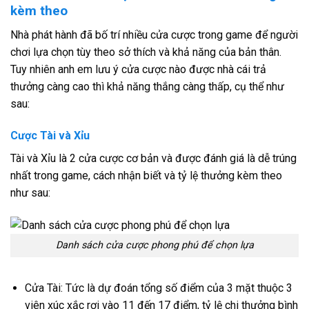
kèm theo
Nhà phát hành đã bố trí nhiều cửa cược trong game để người
chơi lựa chọn tùy theo sở thích và khả năng của bản thân.
Tuy nhiên anh em lưu ý cửa cược nào được nhà cái trả
thưởng càng cao thì khả năng thắng càng thấp, cụ thể như
sau:
Cược Tài và Xỉu
Tài và Xỉu là 2 cửa cược cơ bản và được đánh giá là dễ trúng
nhất trong game, cách nhận biết và tỷ lệ thưởng kèm theo
như sau:
Danh sách cửa cược phong phú để chọn lựa
Cửa Tài: Tức là dự đoán tổng số điểm của 3 mặt thuộc 3
viên xúc xắc rơi vào 11 đến 17 điểm, tỷ lệ chi thưởng bình