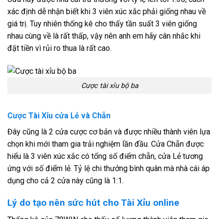
xác định dễ nhận biết khi 3 viên xúc xắc phải giống nhau về
giá trị. Tuy nhiên thống kê cho thấy tần suất 3 viên giống
nhau cùng về là rất thấp, vậy nên anh em hãy cân nhắc khi
đặt tiền vì rủi ro thua là rất cao.
Cược tài xỉu bộ ba
Cược Tài Xỉu cửa Lẻ và Chẵn
Đây cũng là 2 cửa cược cơ bản và được nhiều thành viên lựa
chọn khi mới tham gia trải nghiệm lần đầu. Cửa Chẵn được
hiểu là 3 viên xúc xắc có tổng số điểm chẵn, cửa Lẻ tương
ứng với số điểm lẻ. Tỷ lệ chi thưởng bình quân mà nhà cái áp
dụng cho cả 2 cửa này cũng là 1:1.
Lý do tạo nên sức hút cho Tài Xỉu online