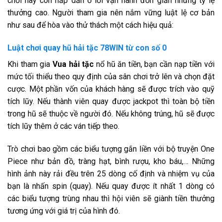
chơi này còn hấp dẫn ở lối vận hành đơn giản nhưng tỷ lệ
thưởng cao. Người tham gia nên nắm vững luật lệ cơ bản
như sau để hòa vào thử thách một cách hiệu quả:
Luật chơi quay hũ hải tặc 78WIN từ con số 0
Khi tham gia
Vua hải tặc
nổ hũ ăn tiền, bạn cần nạp tiền với
mức tối thiểu theo quy định của sân chơi trở lên và chọn đặt
cược. Một phần vốn của khách hàng sẽ được trích vào quỹ
tích lũy. Nếu thành viên quay được jackpot thì toàn bộ tiền
trong hũ sẽ thuộc về người đó. Nếu không trúng, hũ sẽ được
tích lũy thêm ở các ván tiếp theo.
Trò chơi bao gồm các biểu tượng gắn liền với bộ truyện One
Piece như bản đồ, tràng hạt, bình rượu, kho báu,… Những
hình ảnh này rải đều trên 25 dòng cố định và nhiệm vụ của
bạn là nhấn spin (quay). Nếu quay được ít nhất 1 dòng có
các biểu tượng trùng nhau thì hội viên sẽ giành tiền thưởng
tương ứng với giá trị của hình đó.