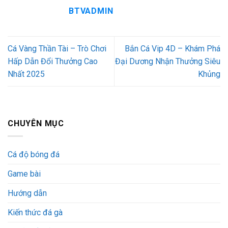
BTVADMIN
Cá Vàng Thần Tài – Trò Chơi
Bắn Cá Vip 4D – Khám Phá
Hấp Dẫn Đổi Thưởng Cao
Đại Dương Nhận Thưởng Siêu
Nhất 2025
Khủng
CHUYÊN MỤC
Cá độ bóng đá
Game bài
Hướng dẫn
Kiến thức đá gà