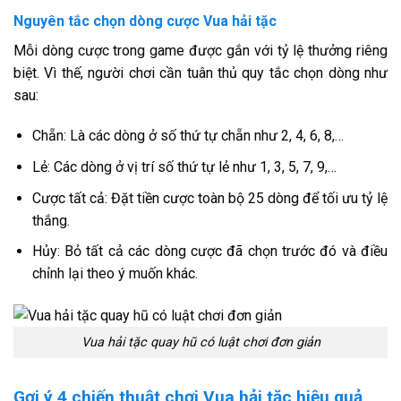
Nguyên tắc chọn dòng cược Vua hải tặc
Mỗi dòng cược trong game được gắn với tỷ lệ thưởng riêng
biệt. Vì thế, người chơi cần tuân thủ quy tắc chọn dòng như
sau:
Chẵn: Là các dòng ở số thứ tự chẵn như 2, 4, 6, 8,…
Lẻ: Các dòng ở vị trí số thứ tự lẻ như 1, 3, 5, 7, 9,…
Cược tất cả: Đặt tiền cược toàn bộ 25 dòng để tối ưu tỷ lệ
thắng.
Hủy: Bỏ tất cả các dòng cược đã chọn trước đó và điều
chỉnh lại theo ý muốn khác.
Vua hải tặc quay hũ có luật chơi đơn giản
Gợi ý 4 chiến thuật chơi Vua hải tặc hiệu quả