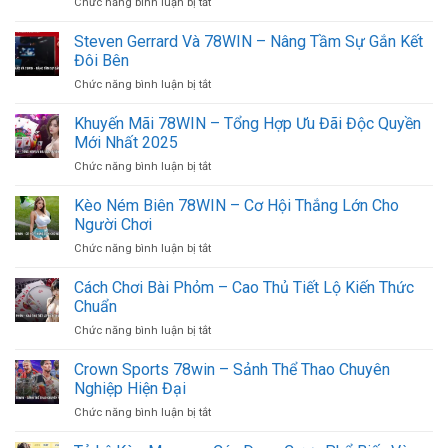
Chức năng bình luận bị tắt
ở
–
Cầu
Bài
Review
Bất
Cào
Steven Gerrard Và 78WIN – Nâng Tầm Sự Gắn Kết
Luật
Bại
3
Đánh
Đôi Bên
Tại
Lá
Chi
78WIN
Chức năng bình luận bị tắt
ở
–
Tiết
Steven
Siêu
Trên
Gerrard
Khuyến Mãi 78WIN – Tổng Hợp Ưu Đãi Độc Quyền
Phẩm
78WIN
Và
Cực
Mới Nhất 2025
78WIN
Đã
Chức năng bình luận bị tắt
ở
–
Dành
Khuyến
Nâng
Cho
Mãi
Kèo Ném Biên 78WIN – Cơ Hội Thắng Lớn Cho
Tầm
Tín
78WIN
Sự
Người Chơi
Đồ
–
Gắn
Game
Chức năng bình luận bị tắt
ở
Tổng
Kết
Bài
Kèo
Hợp
Đôi
Ném
Cách Chơi Bài Phỏm – Cao Thủ Tiết Lộ Kiến Thức
Ưu
Bên
Biên
Đãi
Chuẩn
78WIN
Độc
Chức năng bình luận bị tắt
ở
–
Quyền
Cách
Cơ
Mới
Chơi
Crown Sports 78win – Sảnh Thể Thao Chuyên
Hội
Nhất
Bài
Thắng
Nghiệp Hiện Đại
2025
Phỏm
Lớn
Chức năng bình luận bị tắt
ở
–
Cho
Crown
Cao
Người
Sports