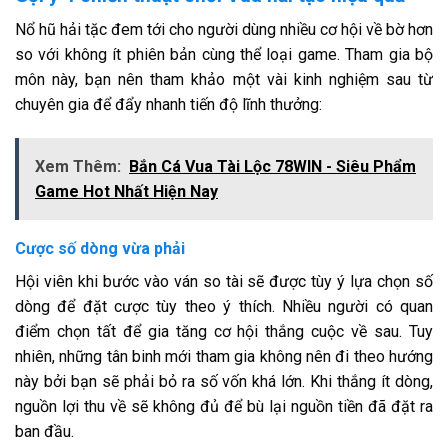
Nổ hũ hải tặc đem tới cho người dùng nhiều cơ hội về bờ hơn
so với không ít phiên bản cùng thể loại game. Tham gia bộ
môn này, bạn nên tham khảo một vài kinh nghiệm sau từ
chuyên gia để đẩy nhanh tiến độ lĩnh thưởng:
Xem Thêm:
Bắn Cá Vua Tài Lộc 78WIN - Siêu Phẩm
Game Hot Nhất Hiện Nay
Cược số dòng vừa phải
Hội viên khi bước vào ván so tài sẽ được tùy ý lựa chọn số
dòng để đặt cược tùy theo ý thích. Nhiều người có quan
điểm chọn tất để gia tăng cơ hội thắng cuộc về sau. Tuy
nhiên, những tân binh mới tham gia không nên đi theo hướng
này bởi bạn sẽ phải bỏ ra số vốn khá lớn. Khi thắng ít dòng,
nguồn lợi thu về sẽ không đủ để bù lại nguồn tiền đã đặt ra
ban đầu.