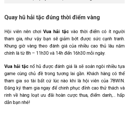
Quay hũ hải tặc đúng thời điểm vàng
Hội viên nên chơi
Vua hải tặc
vào thời điểm có ít người
tham gia, như vậy bạn sẽ giảm bớt được sức cạnh tranh.
Khung giờ vàng theo đánh giá của nhiều cao thủ lâu năm
chính là từ 8h – 11h30 và 14h đến 16h30 mỗi ngày.
Vua hải tặc
nổ hũ được đánh giá là sẽ soán ngôi nhiều tựa
game cùng chủ đề trong tương lai gần. Khách hàng có thể
tham gia so tài bất cứ lúc nào khi là hội viên của 78WIN.
Đăng ký tham gia ngay để chinh phục đỉnh cao thử thách và
rinh về hàng loạt ưu đãi hoàn cược thua, điểm danh,… hấp
dẫn bạn nhé!