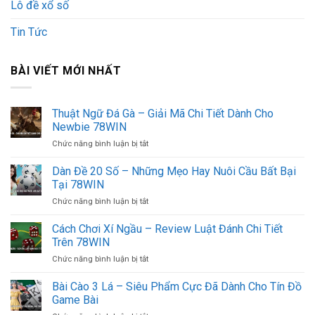
Lô đề xổ số
Tin Tức
BÀI VIẾT MỚI NHẤT
Thuật Ngữ Đá Gà – Giải Mã Chi Tiết Dành Cho
Newbie 78WIN
Chức năng bình luận bị tắt
ở
Thuật
Ngữ
Dàn Đề 20 Số – Những Mẹo Hay Nuôi Cầu Bất Bại
Đá
Tại 78WIN
Gà
Chức năng bình luận bị tắt
ở
–
Dàn
Giải
Đề
Cách Chơi Xí Ngầu – Review Luật Đánh Chi Tiết
Mã
20
Chi
Trên 78WIN
Số
Tiết
Chức năng bình luận bị tắt
ở
–
Dành
Cách
Những
Cho
Chơi
Bài Cào 3 Lá – Siêu Phẩm Cực Đã Dành Cho Tín Đồ
Mẹo
Newbie
Xí
Hay
Game Bài
78WIN
Ngầu
Nuôi